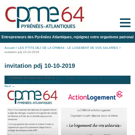
Toggle
naviga
Entrepreneurs des Pyrénées Atlantiques, rejoignez votre organisme patronal
Accueil
>
LES P’TITS DEJ’ DE LA CPME64 : LE LOGEMENT DE VOS SALARIES
>
invitation pdj 10-10-2019
invitation pdj 10-10-2019
Published
30 septembre 2019
at
994 × 753
in
LES P’TITS DEJ’ DE LA CPME64 :
LE LOGEMENT DE VOS SALARIES
.
Next →