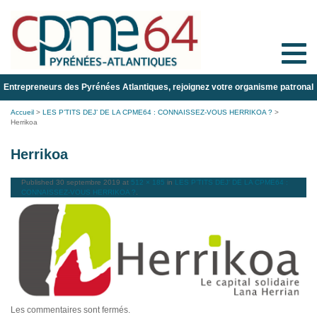
Toggle
naviga
Entrepreneurs des Pyrénées Atlantiques, rejoignez votre organisme patronal
Accueil
>
LES P’TITS DEJ’ DE LA CPME64 : CONNAISSEZ-VOUS HERRIKOA ?
>
Herrikoa
Herrikoa
Published
30 septembre 2019
at
512 × 185
in
LES P’TITS DEJ’ DE LA CPME64 :
CONNAISSEZ-VOUS HERRIKOA ?
.
Les commentaires sont fermés.