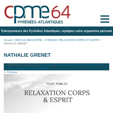
Toggle
naviga
Entrepreneurs des Pyrénées Atlantiques, rejoignez votre organisme patronal
Accueil
>
MOIS DU MIEUX-ÊTRE : 17/06/2021 RELAXATION CORPS ET ESPRIT
>
NATHALIE GRENET
NATHALIE GRENET
Published
21 mai 2021
at
1790 × 2506
in
MOIS DU MIEUX-ÊTRE : 17/06/2021
RELAXATION CORPS ET ESPRIT
.
← Previous