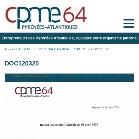
Toggle
naviga
Entrepreneurs des Pyrénées Atlantiques, rejoignez votre organisme patronal
Accueil
>
ASSEMBLEE GENERALE CPME64 : REPORT !
>
DOC120320
DOC120320
Published
12 mars 2020
at
1808 × 2560
in
ASSEMBLEE GENERALE CPME64 :
REPORT !
.