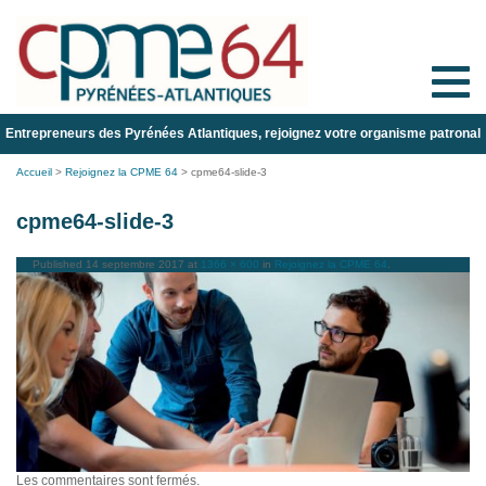
Toggle
naviga
Entrepreneurs des Pyrénées Atlantiques, rejoignez votre organisme patronal
Accueil
>
Rejoignez la CPME 64
>
cpme64-slide-3
cpme64-slide-3
Published
14 septembre 2017
at
1366 × 600
in
Rejoignez la CPME 64
.
Les commentaires sont fermés.