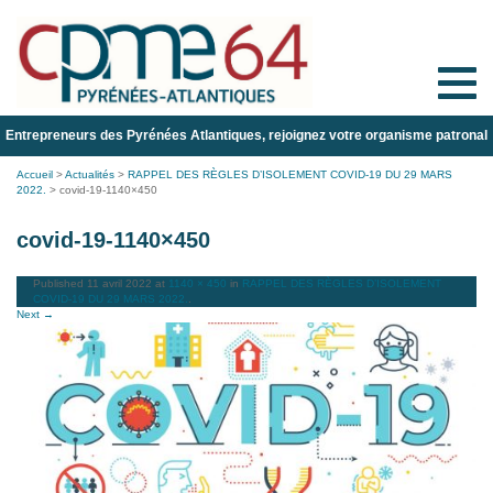
Toggle
naviga
Entrepreneurs des Pyrénées Atlantiques, rejoignez votre organisme patronal
Accueil
>
Actualités
>
RAPPEL DES RÈGLES D’ISOLEMENT COVID-19 DU 29 MARS
2022.
>
covid-19-1140×450
covid-19-1140×450
Published
11 avril 2022
at
1140 × 450
in
RAPPEL DES RÈGLES D’ISOLEMENT
COVID-19 DU 29 MARS 2022.
.
Next →