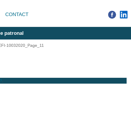
CONTACT
e patronal
EFI-10032020_Page_11
 ?
.