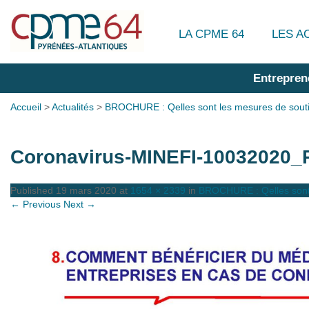
LA CPME 64
LES A
Entrepren
Accueil
>
Actualités
>
BROCHURE : Qelles sont les mesures de soutie
Coronavirus-MINEFI-10032020_
Published
19 mars 2020
at
1654 × 2339
in
BROCHURE : Qelles sont 
← Previous
Next →