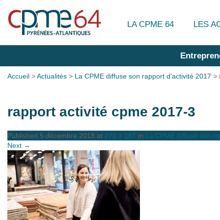
LA CPME 64
LES A
Entrepren
Accueil
>
Actualités
>
La CPME diffuse son rapport d’activité 2017
>
rapport activité cpme 2017-3
Published
5 décembre 2018
at
270 × 187
in
La CPME diffuse son rap
Next →