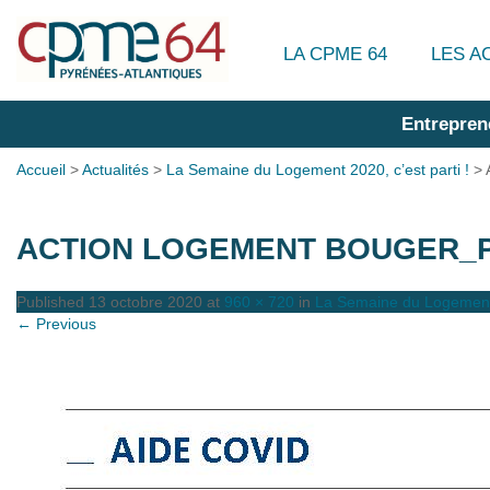
LA CPME 64
LES A
Entrepren
Accueil
>
Actualités
>
La Semaine du Logement 2020, c’est parti !
>
ACTION LOGEMENT BOUGER_P
Published
13 octobre 2020
at
960 × 720
in
La Semaine du Logement 2
← Previous