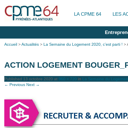
LA CPME 64
LES A
Entrepren
Accueil
>
Actualités
>
La Semaine du Logement 2020, c’est parti !
>
ACTION LOGEMENT BOUGER_P
Published
13 octobre 2020
at
960 × 720
in
La Semaine du Logement 2
← Previous
Next →