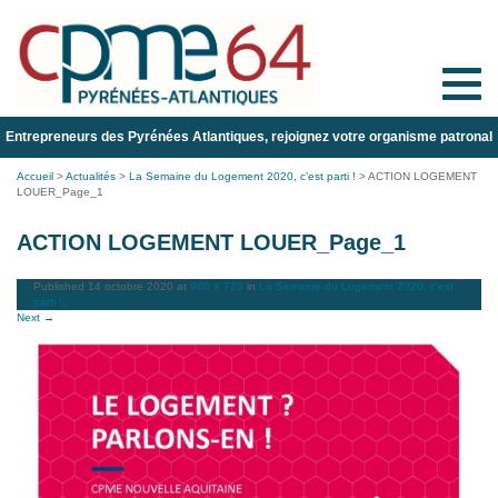
Toggle
naviga
Entrepreneurs des Pyrénées Atlantiques, rejoignez votre organisme patronal
Accueil
>
Actualités
>
La Semaine du Logement 2020, c’est parti !
>
ACTION LOGEMENT
LOUER_Page_1
ACTION LOGEMENT LOUER_Page_1
Published
14 octobre 2020
at
960 × 720
in
La Semaine du Logement 2020, c’est
parti !
.
Next →