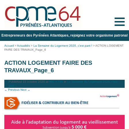
Toggle
naviga
Entrepreneurs des Pyrénées Atlantiques, rejoignez votre organisme patronal
Accueil
>
Actualités
>
La Semaine du Logement 2020, c’est parti !
>
ACTION LOGEMENT
FAIRE DES TRAVAUX_Page_6
ACTION LOGEMENT FAIRE DES
TRAVAUX_Page_6
Published
15 octobre 2020
at
960 × 720
in
La Semaine du Logement 2020, c’est
parti !
.
← Previous
Next →