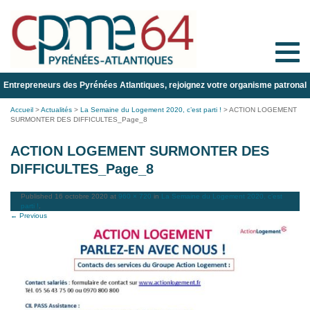
Toggle
naviga
Entrepreneurs des Pyrénées Atlantiques, rejoignez votre organisme patronal
Accueil
>
Actualités
>
La Semaine du Logement 2020, c’est parti !
>
ACTION LOGEMENT
SURMONTER DES DIFFICULTES_Page_8
ACTION LOGEMENT SURMONTER DES
DIFFICULTES_Page_8
Published
16 octobre 2020
at
960 × 720
in
La Semaine du Logement 2020, c’est
parti !
.
← Previous