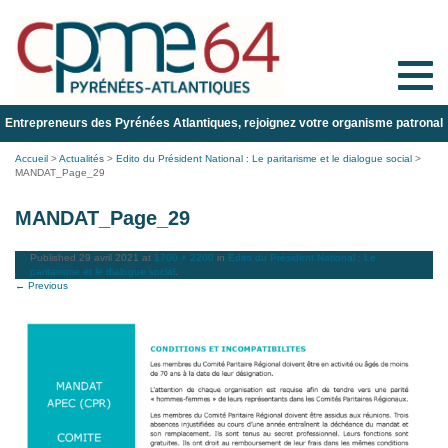
Toggle
naviga
Entrepreneurs des Pyrénées Atlantiques, rejoignez votre organisme patronal
Accueil
>
Actualités
>
Edito du Président National : Le paritarisme et le dialogue social
>
MANDAT_Page_29
MANDAT_Page_29
Published
29 avril 2021
at
1700 × 2200
in
Edito du Président National : Le
paritarisme et le dialogue social
.
← Previous