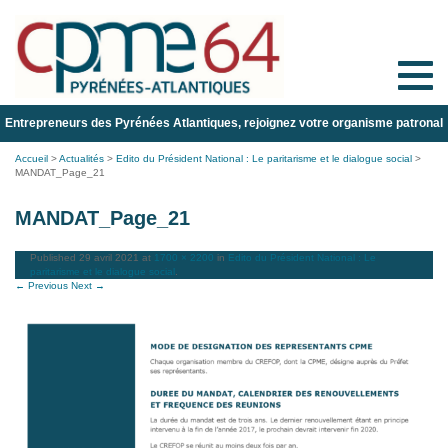
Toggle
naviga
Entrepreneurs des Pyrénées Atlantiques, rejoignez votre organisme patronal
Accueil
>
Actualités
>
Edito du Président National : Le paritarisme et le dialogue social
>
MANDAT_Page_21
MANDAT_Page_21
Published
29 avril 2021
at
1700 × 2200
in
Edito du Président National : Le
paritarisme et le dialogue social
.
← Previous
Next →