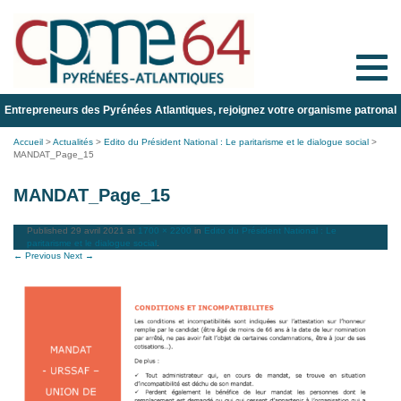
Toggle
naviga
Entrepreneurs des Pyrénées Atlantiques, rejoignez votre organisme patronal
Accueil
>
Actualités
>
Edito du Président National : Le paritarisme et le dialogue social
>
MANDAT_Page_15
MANDAT_Page_15
Published
29 avril 2021
at
1700 × 2200
in
Edito du Président National : Le
paritarisme et le dialogue social
.
← Previous
Next →