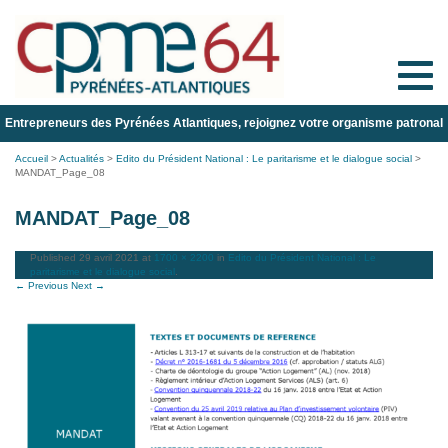
Toggle
naviga
Entrepreneurs des Pyrénées Atlantiques, rejoignez votre organisme patronal
Accueil
>
Actualités
>
Edito du Président National : Le paritarisme et le dialogue social
>
MANDAT_Page_08
MANDAT_Page_08
Published
29 avril 2021
at
1700 × 2200
in
Edito du Président National : Le
paritarisme et le dialogue social
.
← Previous
Next →