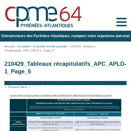
Toggle
naviga
Entrepreneurs des Pyrénées Atlantiques, rejoignez votre organisme patronal
Accueil
>
Actualités
>
Actualité activité partielle
>
210429_Tableaux
récapitulatifs_APC_APLD-1_Page_5
210429_Tableaux récapitulatifs_APC_APLD-
1_Page_5
Published
29 avril 2021
at
2339 × 1654
in
Actualité activité partielle
.
← Previous
Next →