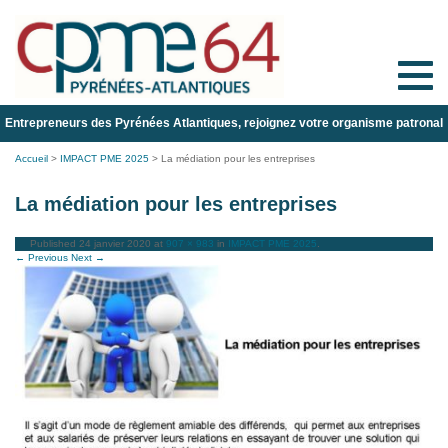
Toggle
naviga
Entrepreneurs des Pyrénées Atlantiques, rejoignez votre organisme patronal
Accueil
>
IMPACT PME 2025
>
La médiation pour les entreprises
La médiation pour les entreprises
Published
24 janvier 2020
at
907 × 983
in
IMPACT PME 2025
.
← Previous
Next →