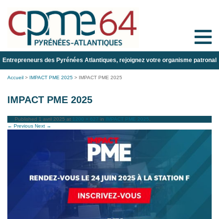
Toggle
naviga
Entrepreneurs des Pyrénées Atlantiques, rejoignez votre organisme patronal
Accueil
>
IMPACT PME 2025
>
IMPACT PME 2025
IMPACT PME 2025
Published
1 avril 2025
at
1200 × 627
in
IMPACT PME 2025
.
← Previous
Next →