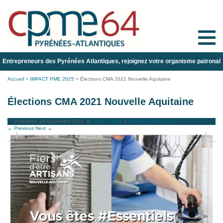
Toggle
naviga
Entrepreneurs des Pyrénées Atlantiques, rejoignez votre organisme patronal
Accueil
>
IMPACT PME 2025
>
Élections CMA 2021 Nouvelle Aquitaine
Élections CMA 2021 Nouvelle Aquitaine
Published
29 septembre 2021
at
1947 × 2538
in
IMPACT PME 2025
.
← Previous
Next →