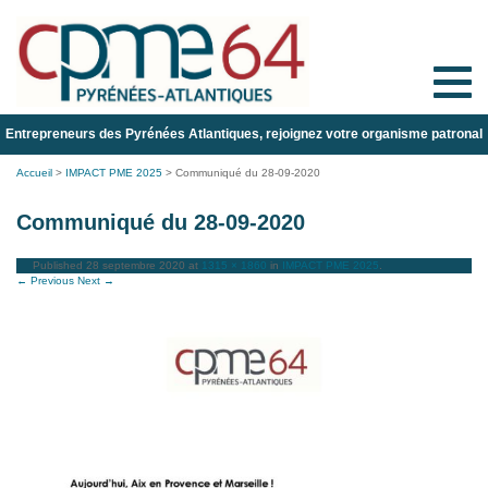
Toggle
naviga
Entrepreneurs des Pyrénées Atlantiques, rejoignez votre organisme patronal
Accueil
>
IMPACT PME 2025
>
Communiqué du 28-09-2020
Communiqué du 28-09-2020
Published
28 septembre 2020
at
1315 × 1860
in
IMPACT PME 2025
.
← Previous
Next →