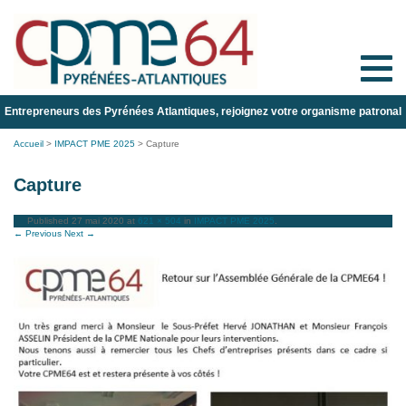
Toggle
naviga
Entrepreneurs des Pyrénées Atlantiques, rejoignez votre organisme patronal
Accueil
>
IMPACT PME 2025
>
Capture
Capture
Published
27 mai 2020
at
621 × 504
in
IMPACT PME 2025
.
← Previous
Next →