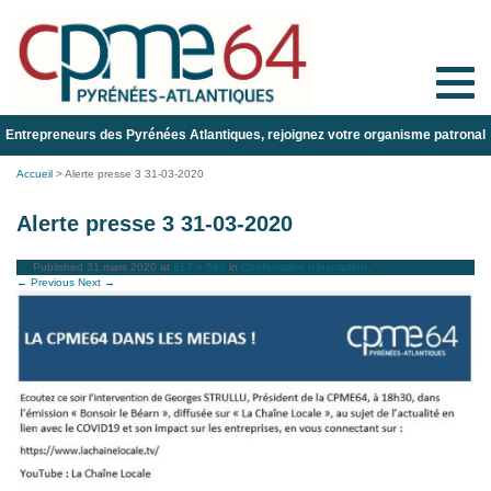
Toggle
naviga
Entrepreneurs des Pyrénées Atlantiques, rejoignez votre organisme patronal
Accueil
>
Alerte presse 3 31-03-2020
Alerte presse 3 31-03-2020
Published
31 mars 2020
at
617 × 566
in
Confirmation d’inscription
.
← Previous
Next →