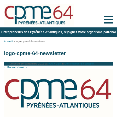
Toggle
naviga
Entrepreneurs des Pyrénées Atlantiques, rejoignez votre organisme patronal
Accueil
>
logo-cpme-64-newsletter
logo-cpme-64-newsletter
Published
26 septembre 2017
at
500 × 218
in
Confirmation d’inscription
.
← Previous
Next →