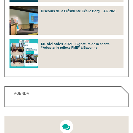
Discours de la Présidente Cécile Borg – AG 2026
𝗠𝘂𝗻𝗶𝗰𝗶𝗽𝗮𝗹𝗲𝘀 𝟮𝟬𝟮𝟲, Signature de la charte
“Adopter le réflexe PME” à Bayonne
AGENDA