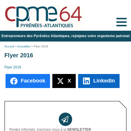
Toggle
naviga
Entrepreneurs des Pyrénées Atlantiques, rejoignez votre organisme patronal
Accueil
>
Actualités
>
Flyer 2016
Flyer 2016
Flyer 2016
Facebook
X
LinkedIn
Restez informés, inscrivez-vous à la
NEWSLETTER