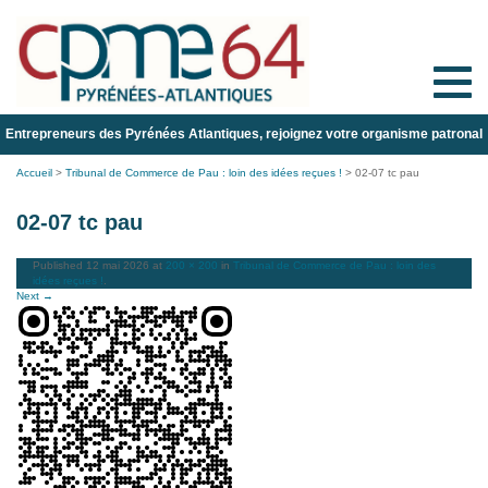
Toggle
naviga
Entrepreneurs des Pyrénées Atlantiques, rejoignez votre organisme patronal
Accueil
>
Tribunal de Commerce de Pau : loin des idées reçues !
>
02-07 tc pau
02-07 tc pau
Published
12 mai 2026
at
200 × 200
in
Tribunal de Commerce de Pau : loin des
idées reçues !
.
Next →