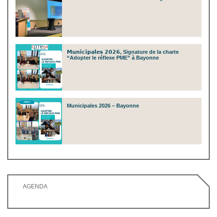
𝗠𝘂𝗻𝗶𝗰𝗶𝗽𝗮𝗹𝗲𝘀 𝟮𝟬𝟮𝟲, Signature de la charte
“Adopter le réflexe PME” à Bayonne
Municipales 2026 – Bayonne
AGENDA