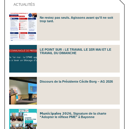
ACTUALITÉS
Ne restez pas seuls. Agissons avant qu’il ne soit
trop tard.
LE POINT SUR : LE TRAVAIL LE 1ER MAI ET LE
TRAVAIL DU DIMANCHE
Discours de la Présidente Cécile Borg – AG 2026
𝗠𝘂𝗻𝗶𝗰𝗶𝗽𝗮𝗹𝗲𝘀 𝟮𝟬𝟮𝟲, Signature de la charte
“Adopter le réflexe PME” à Bayonne