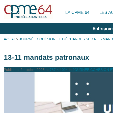
LA CPME 64
LES A
Entrepren
Accueil
>
JOURNÉE COHÉSION ET D’ÉCHANGES SUR NOS MAN
13-11 mandats patronaux
Published
2 octobre 2025
at
787 × 1024
in
JOURNÉE COHÉSION E